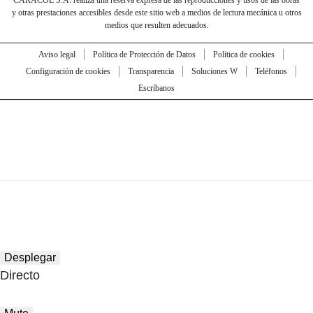
CARACOL S.A. realiza una reserva expresa de las reproducciones y usos de las obras
y otras prestaciones accesibles desde este sitio web a medios de lectura mecánica u otros
medios que resulten adecuados.
Aviso legal
Política de Protección de Datos
Política de cookies
Configuración de cookies
Transparencia
Soluciones W
Teléfonos
Escríbanos
Desplegar
Directo