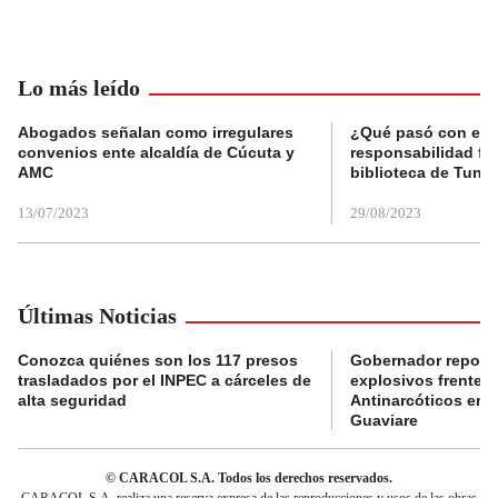
Lo más leído
Abogados señalan como irregulares
¿Qué pasó con el 
convenios ente alcaldía de Cúcuta y
responsabilidad fis
AMC
biblioteca de Tunja
13/07/2023
29/08/2023
Últimas Noticias
Conozca quiénes son los 117 presos
Gobernador reporta
trasladados por el INPEC a cárceles de
explosivos frente 
alta seguridad
Antinarcóticos en 
Guaviare
© CARACOL S.A. Todos los derechos reservados.