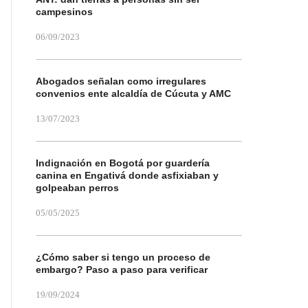
campesinos
06/09/2023
Abogados señalan como irregulares
convenios ente alcaldía de Cúcuta y AMC
13/07/2023
Indignación en Bogotá por guardería
canina en Engativá donde asfixiaban y
golpeaban perros
05/05/2025
¿Cómo saber si tengo un proceso de
embargo? Paso a paso para verificar
19/09/2024