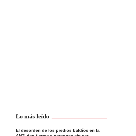
Lo más leído
El desorden de los predios baldíos en la
ANT: dan tierras a personas sin ser