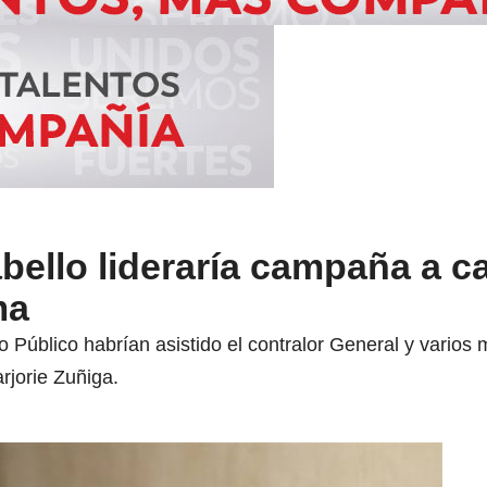
ello lideraría campaña a c
ma
erio Público habrían asistido el contralor General y vario
rjorie Zuñiga.