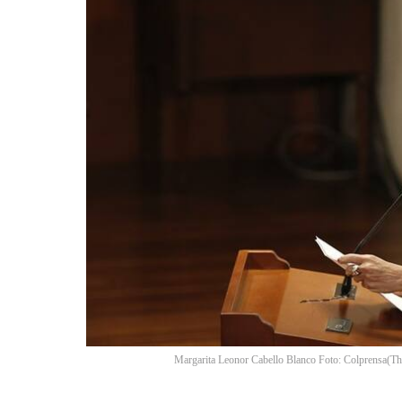
Margarita Leonor Cabello Blanco Foto: Colprensa
(
Th