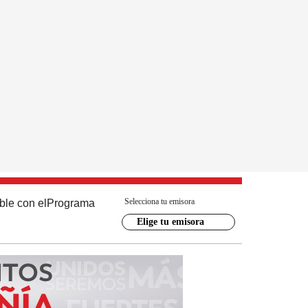
Selecciona tu emisora
ble con el
Programa
Elige tu emisora