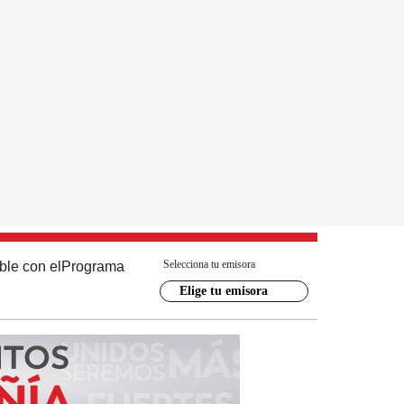
Selecciona tu emisora
ble con el
Programa
Elige tu emisora