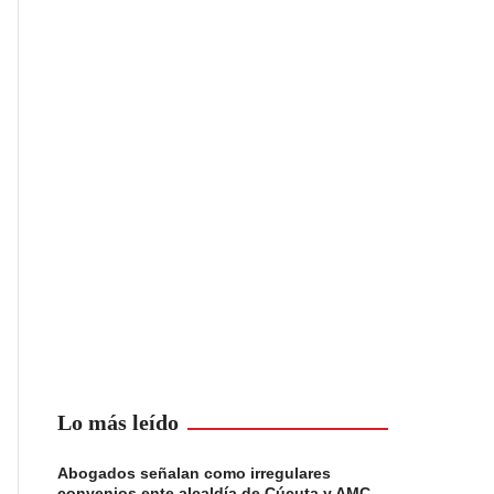
Lo más leído
Abogados señalan como irregulares
convenios ente alcaldía de Cúcuta y AMC