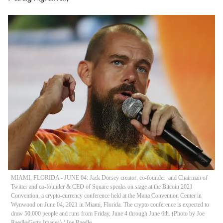
MIAMI, FLORIDA - JUNE 04: Jack Dorsey creator, co-founder, and Chairman of
Twitter and co-founder & CEO of Square speaks on stage at the Bitcoin 2021
Convention, a crypto-currency conference held at the Mana Convention Center in
Wynwood on June 04, 2021 in Miami, Florida. The crypto conference is expected to
draw 50,000 people and runs from Friday, June 4 through June 6th. (Photo by Joe
Raedle/Getty Images)
/
Joe Raedle