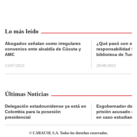
Lo más leído
Abogados señalan como irregulares
¿Qué pasó con el 
convenios ente alcaldía de Cúcuta y
responsabilidad fis
AMC
biblioteca de Tunja
13/07/2023
29/08/2023
Últimas Noticias
Delegación estadounidense ya está en
Exgobernador de Gu
Colombia para la posesión
prisión acusado de
presidencial
en caso estudiante
© CARACOL S.A. Todos los derechos reservados.