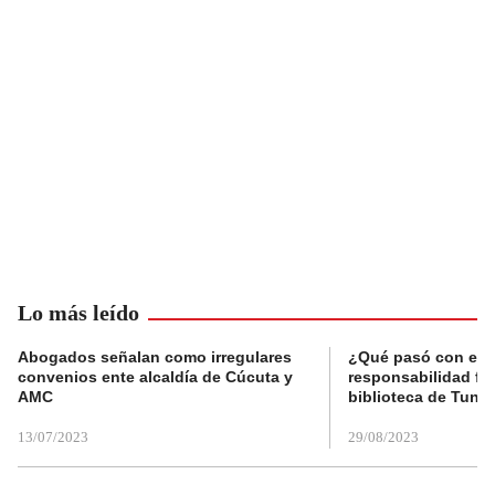
Lo más leído
Abogados señalan como irregulares
¿Qué pasó con el 
convenios ente alcaldía de Cúcuta y
responsabilidad fis
AMC
biblioteca de Tunja
13/07/2023
29/08/2023