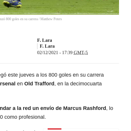
anzó 800 goles en su carrera
/
Matthew Peters
F. Lara
F. Lara
02/12/2021 - 17:39
GMT-5
egó este jueves a los 800 goles en su carrera
rsenal
en
Old Trafford
, en la decimocuarta
andar a la red un envío de Marcus Rashford
, lo
0 como profesional.