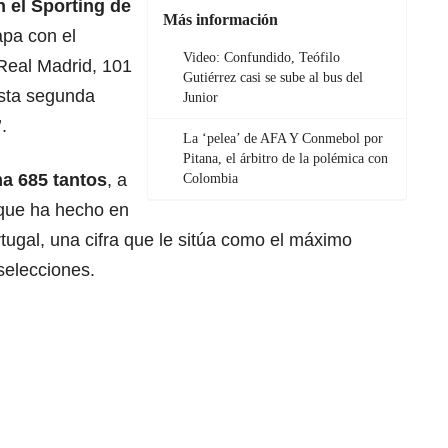
n el Sporting de
Más información
apa con el
Video: Confundido, Teófilo
Real Madrid, 101
Gutiérrez casi se sube al bus del
esta segunda
Junior
.
La ‘pelea’ de AFA Y Conmebol por
Pitana, el árbitro de la polémica con
ma 685 tantos
, a
Colombia
 que ha hecho en
rtugal, una cifra que le sitúa como el máximo
 selecciones.