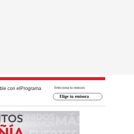
Selecciona tu emisora
ble con el
Programa
Elige tu emisora