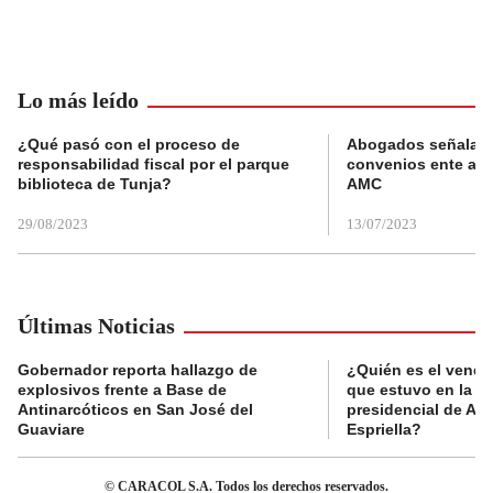
Lo más leído
¿Qué pasó con el proceso de
Abogados señalan 
responsabilidad fiscal por el parque
convenios ente alc
biblioteca de Tunja?
AMC
29/08/2023
13/07/2023
Últimas Noticias
Gobernador reporta hallazgo de
¿Quién es el vende
explosivos frente a Base de
que estuvo en la p
Antinarcóticos en San José del
presidencial de Abe
Guaviare
Espriella?
© CARACOL S.A. Todos los derechos reservados.