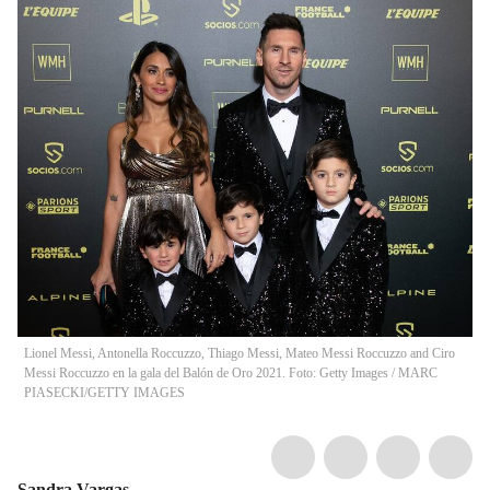
Lionel Messi, Antonella Roccuzzo, Thiago Messi, Mateo Messi Roccuzzo and Ciro
Messi Roccuzzo en la gala del Balón de Oro 2021. Foto: Getty Images
/
MARC
PIASECKI/GETTY IMAGES
Sandra Vargas