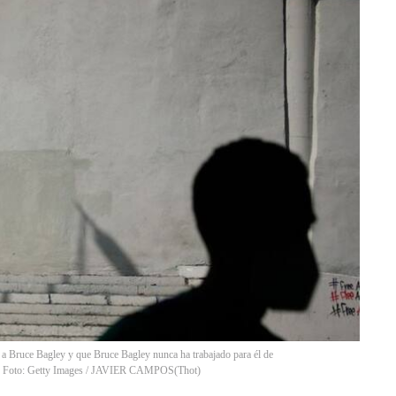
 a Bruce Bagley y que Bruce Bagley nunca ha trabajado para él de
in. Foto: Getty Images / JAVIER CAMPOS
(
Thot
)