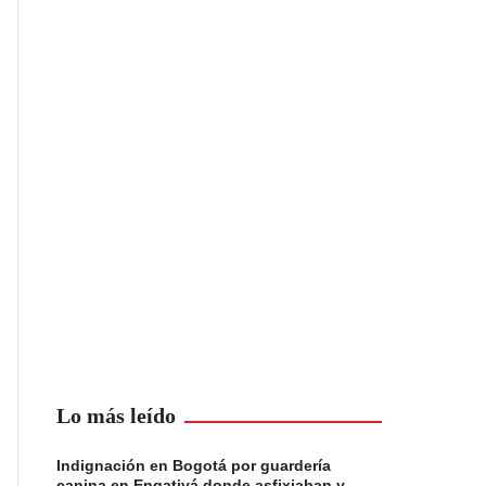
Lo más leído
Indignación en Bogotá por guardería
canina en Engativá donde asfixiaban y