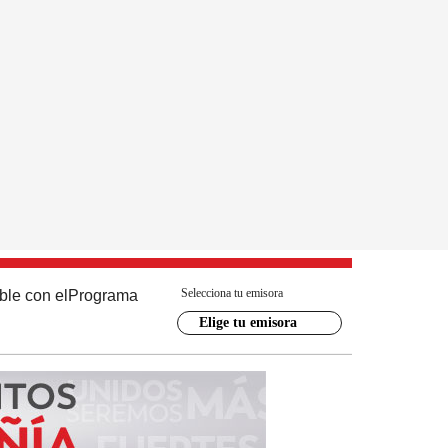
Selecciona tu emisora
ble con el
Programa
Elige tu emisora