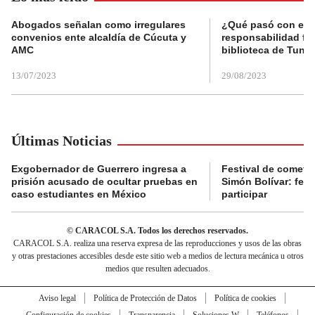
Abogados señalan como irregulares
¿Qué pasó con el 
convenios ente alcaldía de Cúcuta y
responsabilidad fis
AMC
biblioteca de Tunja
13/07/2023
29/08/2023
Últimas Noticias
Exgobernador de Guerrero ingresa a
Festival de cometa
prisión acusado de ocultar pruebas en
Simón Bolívar: fec
caso estudiantes en México
participar
© CARACOL S.A. Todos los derechos reservados.
CARACOL S.A. realiza una reserva expresa de las reproducciones y usos de las obras
y otras prestaciones accesibles desde este sitio web a medios de lectura mecánica u otros
medios que resulten adecuados.
Aviso legal
Política de Protección de Datos
Política de cookies
Configuración de cookies
Transparencia
Soluciones W
Teléfonos