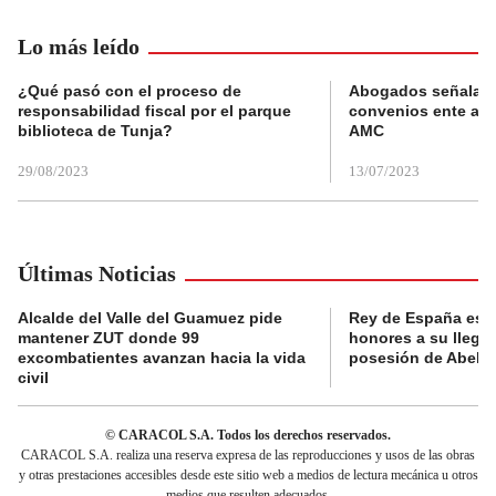
Lo más leído
¿Qué pasó con el proceso de
Abogados señalan 
responsabilidad fiscal por el parque
convenios ente alc
biblioteca de Tunja?
AMC
29/08/2023
13/07/2023
Últimas Noticias
Alcalde del Valle del Guamuez pide
Rey de España es r
mantener ZUT donde 99
honores a su llegad
excombatientes avanzan hacia la vida
posesión de Abelard
civil
© CARACOL S.A. Todos los derechos reservados.
CARACOL S.A. realiza una reserva expresa de las reproducciones y usos de las obras
y otras prestaciones accesibles desde este sitio web a medios de lectura mecánica u otros
medios que resulten adecuados.