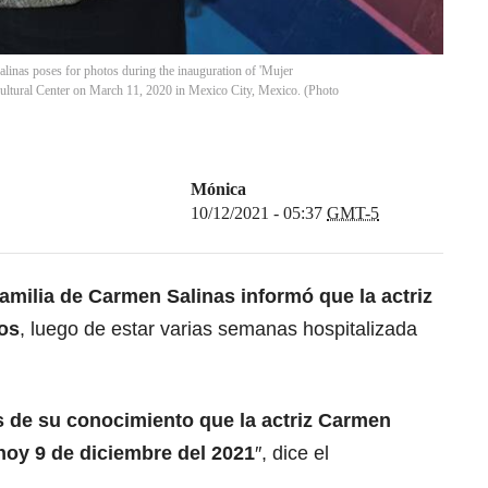
poses for photos during the inauguration of 'Mujer
Cultural Center on March 11, 2020 in Mexico City, Mexico. (Photo
Mónica
10/12/2021 - 05:37
GMT-5
familia de Carmen Salinas informó que la actriz
ños
, luego de estar varias semanas hospitalizada
 de su conocimiento que la actriz Carmen
 hoy 9 de diciembre del 2021
″, dice el