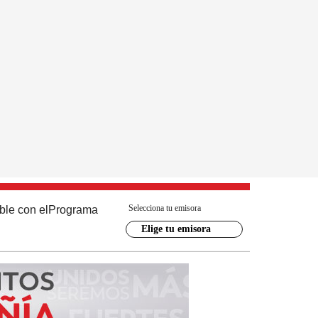
Selecciona tu emisora
ble con el
Programa
Elige tu emisora