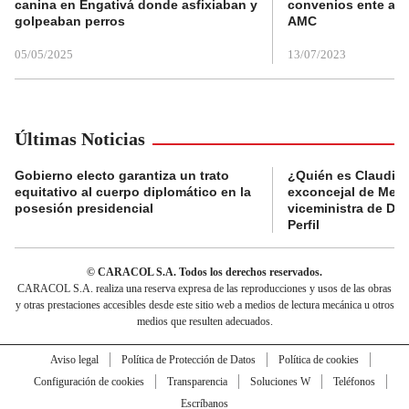
canina en Engativá donde asfixiaban y
convenios ente alc
golpeaban perros
AMC
05/05/2025
13/07/2023
Últimas Noticias
Gobierno electo garantiza un trato
¿Quién es Claudia C
equitativo al cuerpo diplomático en la
exconcejal de Mede
posesión presidencial
viceministra de De
Perfil
© CARACOL S.A. Todos los derechos reservados.
CARACOL S.A. realiza una reserva expresa de las reproducciones y usos de las obras
y otras prestaciones accesibles desde este sitio web a medios de lectura mecánica u otros
medios que resulten adecuados.
Aviso legal
Política de Protección de Datos
Política de cookies
Configuración de cookies
Transparencia
Soluciones W
Teléfonos
Escríbanos