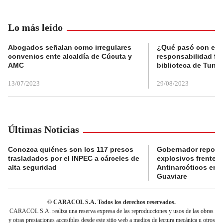
Lo más leído
Abogados señalan como irregulares
¿Qué pasó con el 
convenios ente alcaldía de Cúcuta y
responsabilidad fis
AMC
biblioteca de Tunja
13/07/2023
29/08/2023
Últimas Noticias
Conozca quiénes son los 117 presos
Gobernador reporta
trasladados por el INPEC a cárceles de
explosivos frente 
alta seguridad
Antinarcóticos en 
Guaviare
© CARACOL S.A. Todos los derechos reservados.
CARACOL S.A. realiza una reserva expresa de las reproducciones y usos de las obras
y otras prestaciones accesibles desde este sitio web a medios de lectura mecánica u otros