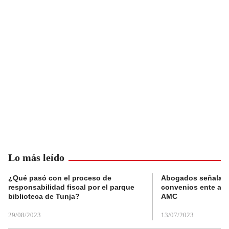
Lo más leído
¿Qué pasó con el proceso de
Abogados señalan 
responsabilidad fiscal por el parque
convenios ente alc
biblioteca de Tunja?
AMC
29/08/2023
13/07/2023