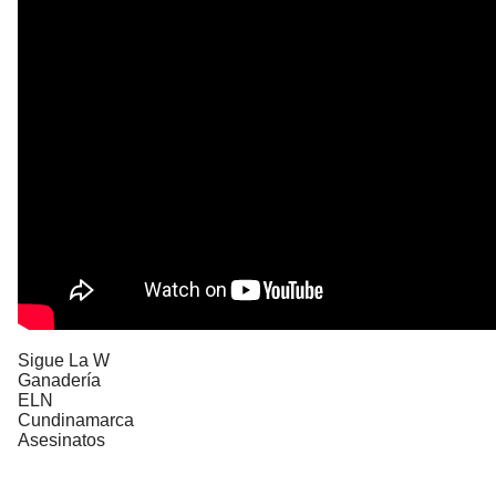
Sigue La W
Ganadería
ELN
Cundinamarca
Asesinatos