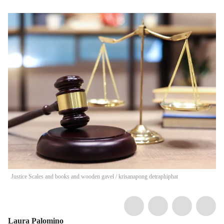
Justice Scales and books and wooden gavel
/
krisanapong detraphiphat
Laura Palomino