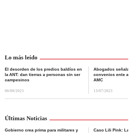
Lo más leído
El desorden de los predios baldíos en
Abogados señalan 
la ANT: dan tierras a personas sin ser
convenios ente alc
campesinos
AMC
06/09/2023
13/07/2023
Últimas Noticias
Gobierno crea prima para militares y
Caso Lili Pink: La F