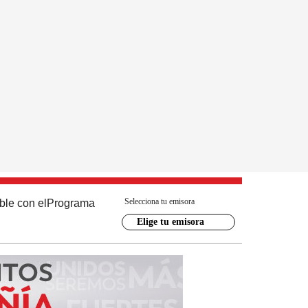
Selecciona tu emisora
ble con el
Programa
Elige tu emisora