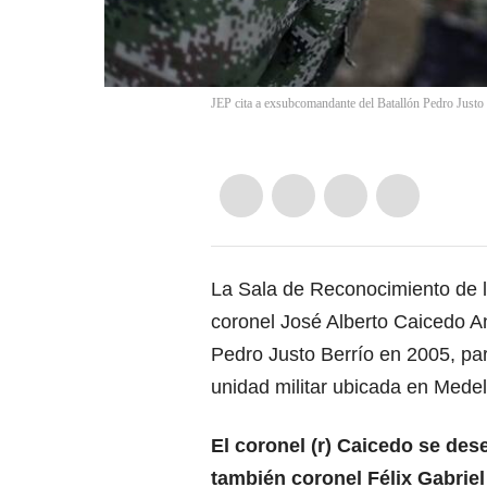
JEP cita a exsubcomandante del Batallón Pedro Justo B
La Sala de Reconocimiento de la
coronel José Alberto Caicedo A
Pedro Justo Berrío en 2005, par
unidad militar ubicada en Medell
El coronel (r) Caicedo se de
también coronel Félix Gabrie