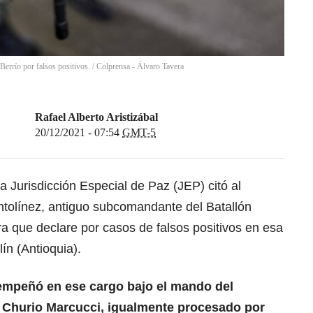
errío por falsos positivos.
/
Colprensa - Álvaro Tavera
Rafael Alberto Aristizábal
20/12/2021 - 07:54
GMT-5
 Jurisdicción Especial de Paz (JEP) citó al
ntolínez, antiguo subcomandante del Batallón
a que declare por casos de falsos positivos en esa
ín (Antioquia).
sempeñó en ese cargo bajo el mando del
l Churio Marcucci, igualmente procesado por