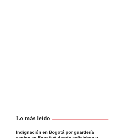
Lo más leído
Indignación en Bogotá por guardería
canina en Engativá donde asfixiaban y