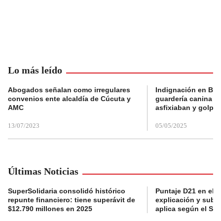
Lo más leído
Abogados señalan como irregulares
Indignación en Bog
convenios ente alcaldía de Cúcuta y
guardería canina e
AMC
asfixiaban y golpe
13/07/2023
05/05/2025
Últimas Noticias
SuperSolidaria consolidó histórico
Puntaje D21 en el R
repunte financiero: tiene superávit de
explicación y subsi
$12.790 millones en 2025
aplica según el Si