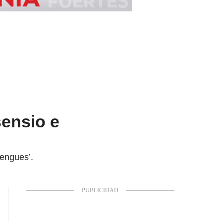
sensio e
rengues’.