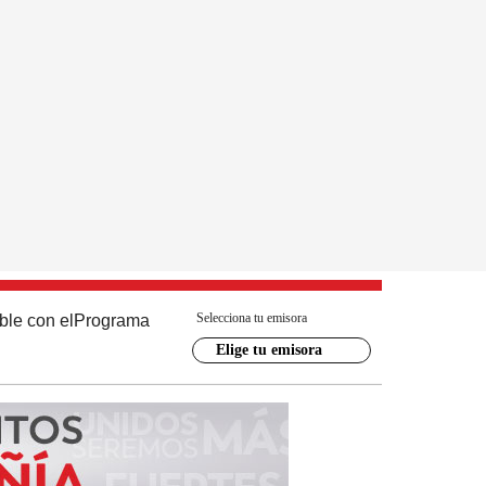
Selecciona tu emisora
ble con el
Programa
Elige tu emisora