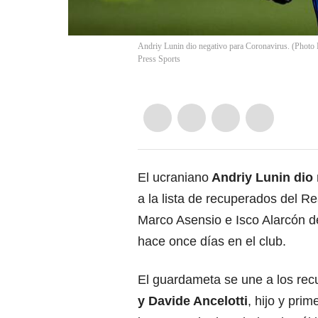
Andriy Lunin dio negativo para Coronavirus. (Photo 
Press Sports
El ucraniano
Andriy Lunin dio 
a la lista de recuperados del R
Marco Asensio e Isco Alarcón d
hace once días en el club.
El guardameta se une a los re
y Davide Ancelotti
, hijo y pri