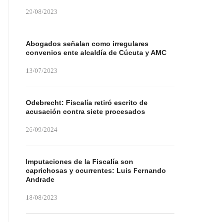
29/08/2023
Abogados señalan como irregulares
convenios ente alcaldía de Cúcuta y AMC
13/07/2023
Odebrecht: Fiscalía retiró escrito de
acusación contra siete procesados
26/09/2024
Imputaciones de la Fiscalía son
caprichosas y ocurrentes: Luis Fernando
Andrade
18/08/2023