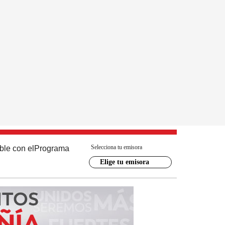
Selecciona tu emisora
ble con el
Programa
Elige tu emisora