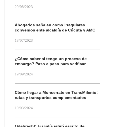
29/08/2023
Abogados señalan como irregulares
convenios ente alcaldía de Cúcuta y AMC
13/07/2023
¿Cómo saber si tengo un proceso de
embargo? Paso a paso para verificar
19/09/2024
Cómo llegar a Monserrate en TransMilenio:
rutas y transportes complementarios
19/03/2024
Odebrecht: Fiscalía retiró escrito de