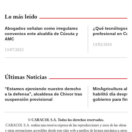
Lo más leído
Abogados señalan como irregulares
¿Qué tecnólogos re
convenios ente alcaldía de Cúcuta y
profesional en Col
AMC
13/02/2024
13/07/2023
Últimas Noticias
“Estamos ejerciendo nuestro derecho
MinAgricultura aler
a la defensa”, alcaldesa de Chivor tras
habilitó día despú
suspensión provisional
gobierno para firma
© CARACOL S.A. Todos los derechos reservados.
CARACOL S.A. realiza una reserva expresa de las reproducciones y usos de las obras
y otras prestaciones accesibles desde este sitio web a medios de lectura mecánica u otros