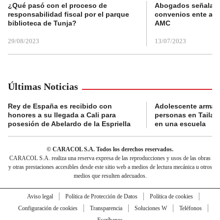
¿Qué pasó con el proceso de
Abogados señalan 
responsabilidad fiscal por el parque
convenios ente alc
biblioteca de Tunja?
AMC
29/08/2023
13/07/2023
Últimas Noticias
Rey de España es recibido con
Adolescente armad
honores a su llegada a Cali para
personas en Tailand
posesión de Abelardo de la Espriella
en una escuela
© CARACOL S.A. Todos los derechos reservados.
CARACOL S.A. realiza una reserva expresa de las reproducciones y usos de las obras
y otras prestaciones accesibles desde este sitio web a medios de lectura mecánica u otros
medios que resulten adecuados.
Aviso legal
Política de Protección de Datos
Política de cookies
Configuración de cookies
Transparencia
Soluciones W
Teléfonos
Escríbanos