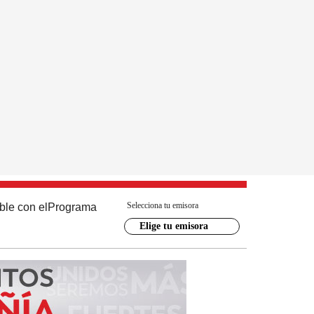
Selecciona tu emisora
ble con el
Programa
Elige tu emisora