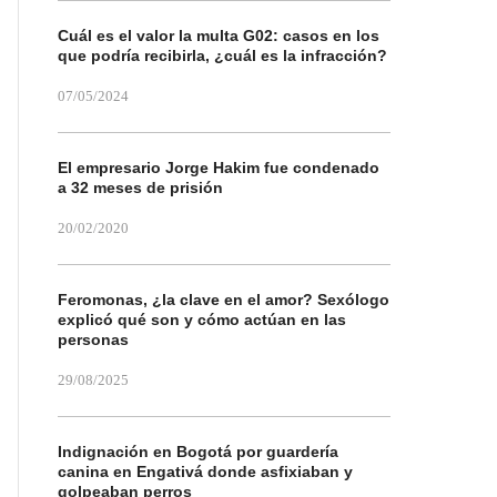
Cuál es el valor la multa G02: casos en los
que podría recibirla, ¿cuál es la infracción?
07/05/2024
El empresario Jorge Hakim fue condenado
a 32 meses de prisión
20/02/2020
Feromonas, ¿la clave en el amor? Sexólogo
explicó qué son y cómo actúan en las
personas
29/08/2025
Indignación en Bogotá por guardería
canina en Engativá donde asfixiaban y
golpeaban perros