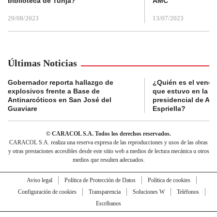
biblioteca de Tunja?
AMC
29/08/2023
13/07/2023
Últimas Noticias
Gobernador reporta hallazgo de
¿Quién es el vende
explosivos frente a Base de
que estuvo en la p
Antinarcóticos en San José del
presidencial de Abe
Guaviare
Espriella?
© CARACOL S.A. Todos los derechos reservados.
CARACOL S.A. realiza una reserva expresa de las reproducciones y usos de las obras
y otras prestaciones accesibles desde este sitio web a medios de lectura mecánica u otros
medios que resulten adecuados.
Aviso legal
Política de Protección de Datos
Política de cookies
Configuración de cookies
Transparencia
Soluciones W
Teléfonos
Escríbanos