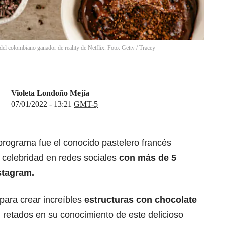
s del colombiano ganador de reality de Netflix. Foto: Getty
/
Tracey
Violeta Londoño Mejía
07/01/2022 - 13:21
GMT-5
programa fue el conocido pastelero francés
 celebridad en redes sociales
con más de 5
stagram.
para crear increíbles
estructuras con chocolate
n retados en su conocimiento de este delicioso