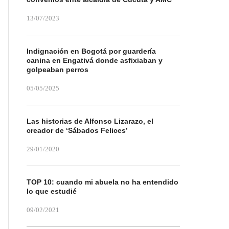
13/07/2023
Indignación en Bogotá por guardería
canina en Engativá donde asfixiaban y
golpeaban perros
05/05/2025
Las historias de Alfonso Lizarazo, el
creador de ‘Sábados Felices’
29/01/2020
TOP 10: cuando mi abuela no ha entendido
lo que estudié
09/02/2021