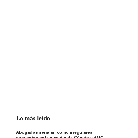
Lo más leído
Abogados señalan como irregulares
convenios ente alcaldía de Cúcuta y AMC