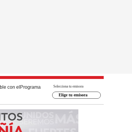
Selecciona tu emisora
ble con el
Programa
Elige tu emisora