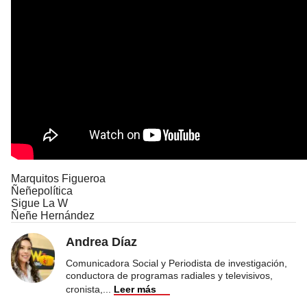
Marquitos Figueroa
Ñeñepolítica
Sigue La W
Ñeñe Hernández
Andrea Díaz
Comunicadora Social y Periodista de investigación,
conductora de programas radiales y televisivos,
cronista,
...
Leer más