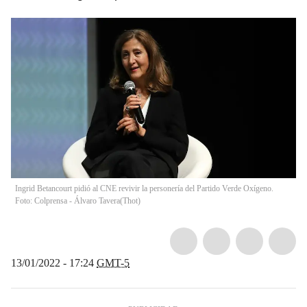
Ingrid Betancourt pidió al CNE revivir la personería del Partido Verde Oxígeno.
Foto: Colprensa - Álvaro Tavera
(
Thot
)
13/01/2022 - 17:24
GMT-5