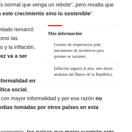
es normal que venga un rebote”, pero resalta que
 este crecimiento sino lo sostenible
”.
vitado remarcó
Más información
como las
Gremio de empresarios pide
 y la inflación,
mecanismo de incentivos para
ez va a ser
quienes se vacunen
Inflación seguirá al alza: esto dicen
analistas del Banco de la República
informalidad en
tica social
,
 con mayor informalidad y por esa razón
no
ias tomadas por otros países en esta
en economía,
los países que mejor surgirán este