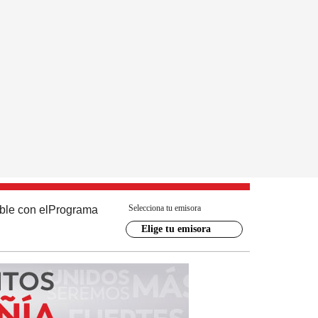
Selecciona tu emisora
ble con el
Programa
Elige tu emisora