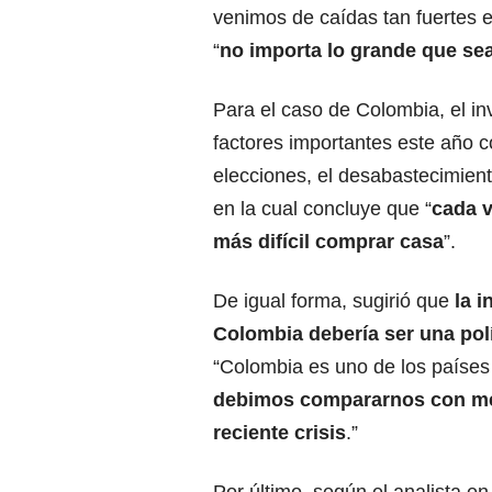
venimos de caídas tan fuertes 
“
no importa lo grande que sea
Para el caso de Colombia, el in
factores importantes este año 
elecciones, el desabastecimiento
en la cual concluye que “
cada v
más difícil comprar casa
”.
De igual forma, sugirió que
la 
Colombia debería ser una polí
“Colombia es uno de los países
debimos compararnos con med
reciente crisis
.”
Por último, según el analista 