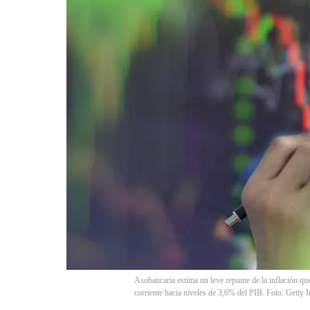
Asobancaria estima un leve repunte de la inflación que
corriente hacia niveles de 3,6% del PIB. Foto: G