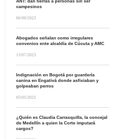
ANT: dan tierras a personas sin ser
campesinos
06/09/2023
Abogados señalan como irregulares
convenios ente alcaldía de Cúcuta y AMC
13/07/2023
Indignación en Bogotá por guardería
canina en Engativá donde asfixiaban y
golpeaban perros
05/05/2025
¿Quién es Claudia Carrasquilla, la concejal
de Medellín a quien la Corte imputará
cargos?