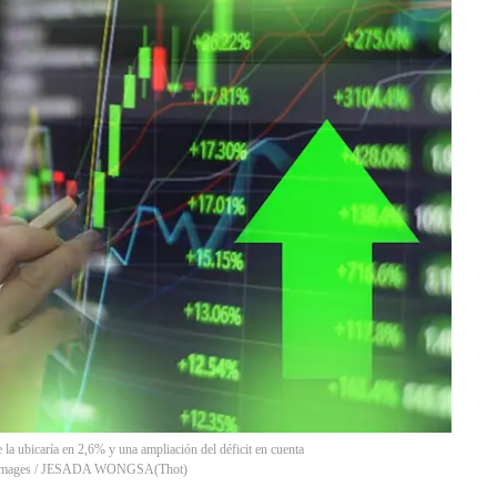
 la ubicaría en 2,6% y una ampliación del déficit en cuenta
etty Images / JESADA WONGSA
(
Thot
)