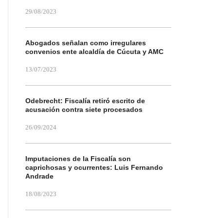
29/08/2023
Abogados señalan como irregulares
convenios ente alcaldía de Cúcuta y AMC
13/07/2023
Odebrecht: Fiscalía retiró escrito de
acusación contra siete procesados
26/09/2024
Imputaciones de la Fiscalía son
caprichosas y ocurrentes: Luis Fernando
Andrade
18/08/2023