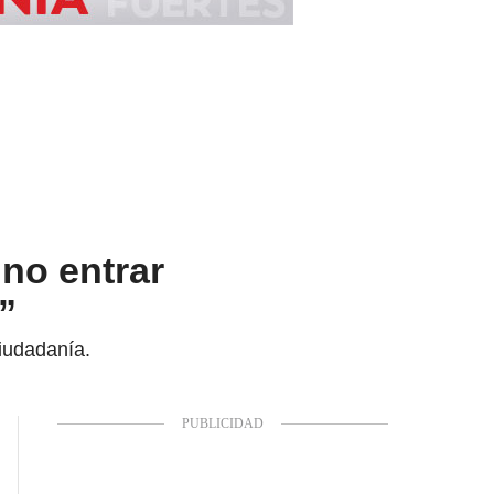
no entrar
”
ciudadanía.