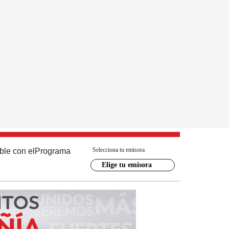
Selecciona tu emisora
ble con el
Programa
Elige tu emisora