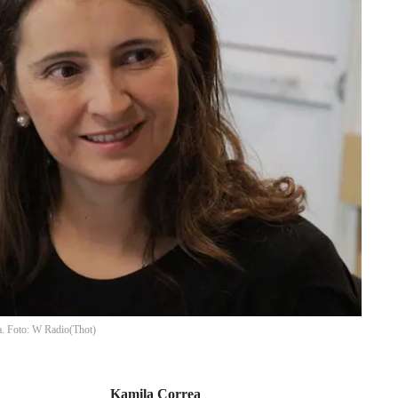
a. Foto: W Radio
(
Thot
)
Kamila Correa