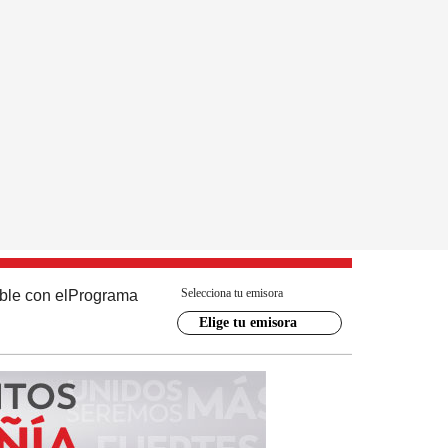
Selecciona tu emisora
ble con el
Programa
Elige tu emisora