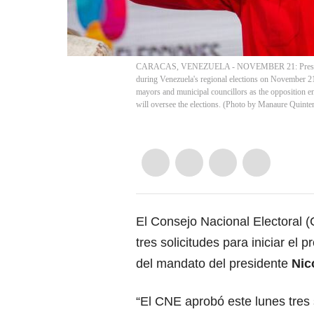
CARACAS, VENEZUELA - NOVEMBER 21: President of
during Venezuela's regional elections on November 21
mayors and municipal councillors as the opposition e
will oversee the elections. (Photo by Manaure Quinte
El Consejo Nacional Electoral
tres solicitudes para iniciar el
del mandato del presidente
Nic
“El CNE aprobó este lunes tres 