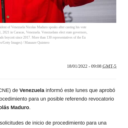
 Venezuela Nicolas Maduro speaks after casting his vote
, 2021 in Caracas, Venezuela. Venezuelans elect state governors,
nds boycott since 2017. More than 130 representatives of the Eu
ro/Getty Images)
/
Manaure Quintero
18/01/2022 - 09:08
GMT-5
 (CNE) de
Venezuela
informó este lunes que aprobó
 procedimiento para un posible referendo revocatorio
olás Maduro
.
solicitudes de inicio de procedimiento para una