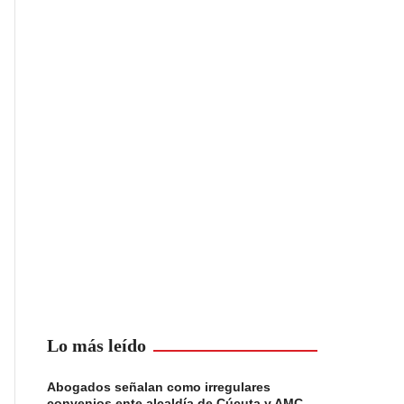
Lo más leído
Abogados señalan como irregulares
convenios ente alcaldía de Cúcuta y AMC