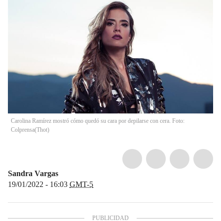
Carolina Ramírez mostró cómo quedó su cara por depilarse con cera. Foto:
Colprensa
(
Thot
)
Sandra Vargas
19/01/2022 - 16:03
GMT-5