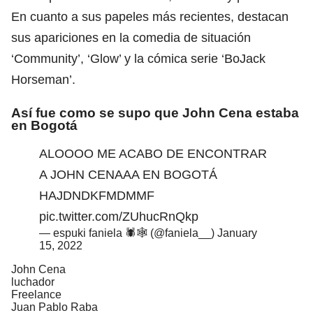
En cuanto a sus papeles más recientes, destacan
sus apariciones en la comedia de situación
‘Community’, ‘Glow’ y la cómica serie ‘BoJack
Horseman’.
Así fue como se supo que John Cena estaba
en Bogotá
ALOOOO ME ACABO DE ENCONTRAR
A JOHN CENAAA EN BOGOTÁ
HAJDNDKFMDMMF
pic.twitter.com/ZUhucRnQkp
— espuki faniela 🕷🕸 (@faniela__)
January
15, 2022
John Cena
luchador
Freelance
Juan Pablo Raba