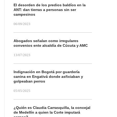
El desorden de los predios baldíos en la
ANT: dan tierras a personas sin ser
campesinos
06/09/2023
Abogados señalan como irregulares
convenios ente alcaldía de Cúcuta y AMC
13/07/2023
Indignación en Bogotá por guardería
canina en Engativá donde asfixiaban y
golpeaban perros
05/05/2025
¿Quién es Claudia Carrasquilla, la concejal
de Medellín a quien la Corte imputará