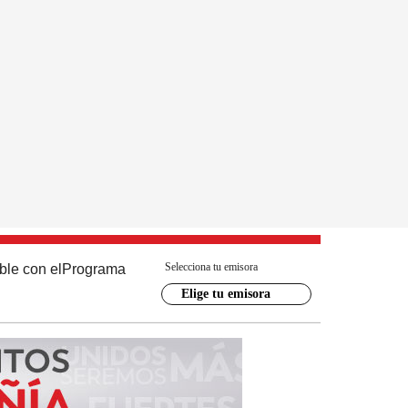
Selecciona tu emisora
ble con el
Programa
Elige tu emisora