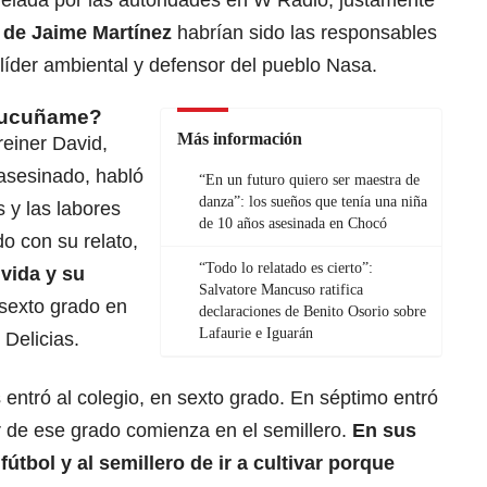
elada por las autoridades en W Radio, justamente
 de Jaime Martínez
habrían sido las responsables
 líder ambiental y defensor del pueblo Nasa.
 Cucuñame?
Más información
einer David,
 asesinado, habló
“En un futuro quiero ser maestra de
danza”: los sueños que tenía una niña
 y las labores
de 10 años asesinada en Chocó
o con su relato,
“Todo lo relatado es cierto”:
 vida y su
Salvatore Mancuso ratifica
sexto grado en
declaraciones de Benito Osorio sobre
Lafaurie e Iguarán
 Delicias.
 entró al colegio, en sexto grado. En séptimo entró
tir de ese grado comienza en el semillero.
En sus
fútbol y al semillero de ir a cultivar porque