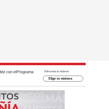
Selecciona tu emisora
ble con el
Programa
Elige tu emisora