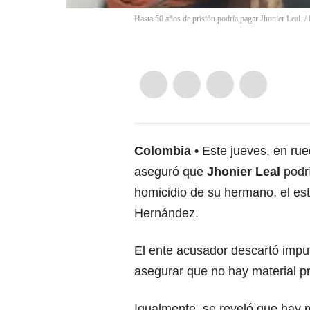
Hasta 50 años de prisión podría pagar Jhonier Leal.
/
Colombia
Este jueves, en rue
aseguró que
Jhonier Leal
podr
homicidio de su hermano, el est
Hernández.
El ente acusador descartó impu
asegurar que no hay material pr
Igualmente, se reveló que hay