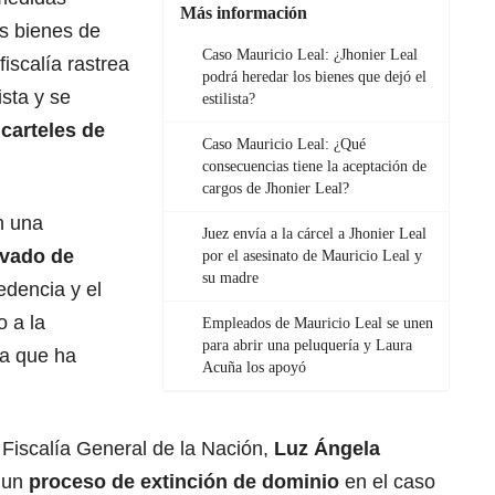
Más información
s bienes de
Caso Mauricio Leal: ¿Jhonier Leal
iscalía rastrea
podrá heredar los bienes que dejó el
ista y se
estilista?
n
carteles de
Caso Mauricio Leal: ¿Qué
consecuencias tiene la aceptación de
cargos de Jhonier Leal?
n una
Juez envía a la cárcel a Jhonier Leal
avado de
por el asesinato de Mauricio Leal y
su madre
edencia y el
o a la
Empleados de Mauricio Leal se unen
para abrir una peluquería y Laura
ra que ha
Acuña los apoyó
a Fiscalía General de la Nación,
Luz Ángela
ó un
proceso de extinción de dominio
en el caso