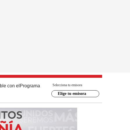
Selecciona tu emisora
ble con el
Programa
Elige tu emisora