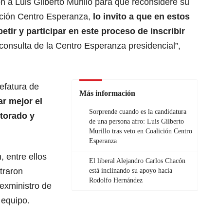
ón a Luis Gilberto Murillo para que reconsidere su
lición Centro Esperanza,
lo invito a que en estos
ir y participar en este proceso de inscribir
 consulta de la Centro Esperanza presidencial”,
jefatura de
Más información
r mejor el
Sorprende cuando es la candidatura
ctorado y
de una persona afro: Luis Gilberto
Murillo tras veto en Coalición Centro
Esperanza
, entre ellos
El liberal Alejandro Carlos Chacón
traron
está inclinando su apoyo hacia
Rodolfo Hernández
 exministro de
 equipo.