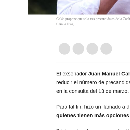
Galán propone que solo tres precandidatos de la Coali
Camila Díaz)
El exsenador
Juan Manuel Galá
reducir el número de precandida
en la consulta del 13 de marzo.
Para tal fin, hizo un llamado a
quienes tienen más opciones 