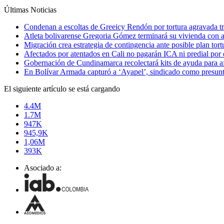
Últimas Noticias
Condenan a escoltas de Greeicy Rendón por tortura agravada tr
Atleta bolivarense Gregoria Gómez terminará su vivienda con 
Migración crea estrategia de contingencia ante posible plan tor
Afectados por atentados en Cali no pagarán ICA ni predial por
Gobernación de Cundinamarca recolectará kits de ayuda para 
En Bolívar Armada capturó a ‘Ayapel’, sindicado como presunto
El siguiente artículo se está cargando
4.4M
1.7M
947K
945,9K
1,06M
393K
Asociado a: