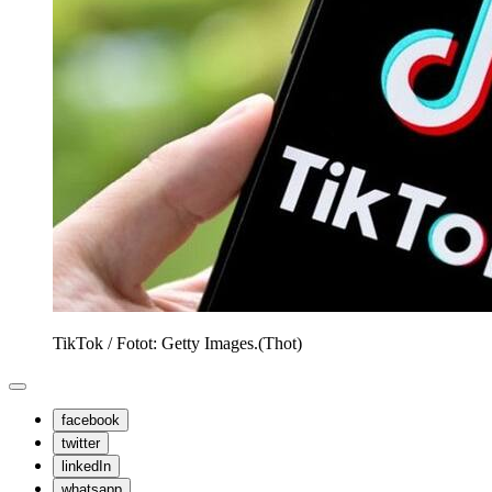
TikTok / Fotot: Getty Images.
(
Thot
)
facebook
twitter
linkedIn
whatsapp