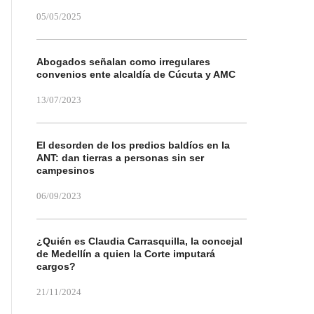
05/05/2025
Abogados señalan como irregulares
convenios ente alcaldía de Cúcuta y AMC
13/07/2023
El desorden de los predios baldíos en la
ANT: dan tierras a personas sin ser
campesinos
06/09/2023
¿Quién es Claudia Carrasquilla, la concejal
de Medellín a quien la Corte imputará
cargos?
21/11/2024