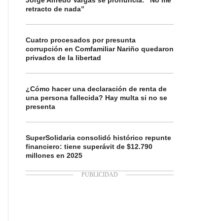
Jorge Alfredo Vargas se pronuncia: “No me
retracto de nada”
Cuatro procesados por presunta
corrupción en Comfamiliar Nariño quedaron
privados de la libertad
¿Cómo hacer una declaración de renta de
una persona fallecida? Hay multa si no se
presenta
SuperSolidaria consolidó histórico repunte
financiero: tiene superávit de $12.790
millones en 2025