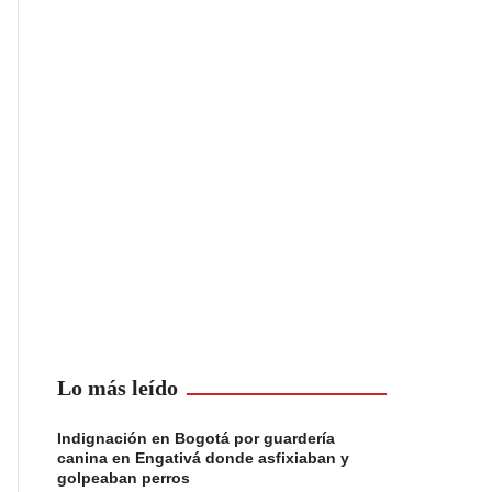
Lo más leído
Indignación en Bogotá por guardería
canina en Engativá donde asfixiaban y
golpeaban perros