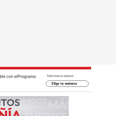
Selecciona tu emisora
ble con el
Programa
Elige tu emisora