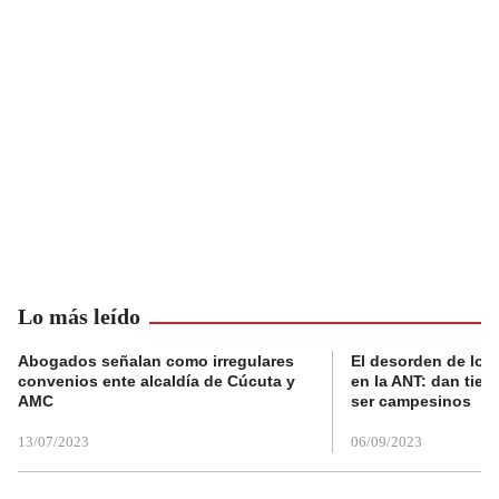
Lo más leído
Abogados señalan como irregulares
El desorden de los
convenios ente alcaldía de Cúcuta y
en la ANT: dan tier
AMC
ser campesinos
13/07/2023
06/09/2023