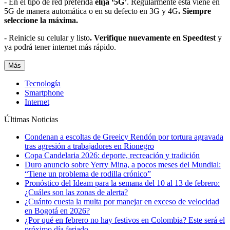
- En el tipo de red preferida
elija ‘5G’
. Regularmente esta viene en
5G de manera automática o en su defecto en 3G y 4G
. Siempre
seleccione la máxima.
- Reinicie su celular y listo
. Verifique nuevamente en Speedtest
y
ya podrá tener internet más rápido.
Más
Tecnología
Smartphone
Internet
Últimas Noticias
Condenan a escoltas de Greeicy Rendón por tortura agravada
tras agresión a trabajadores en Rionegro
Copa Candelaria 2026: deporte, recreación y tradición
Duro anuncio sobre Yerry Mina, a pocos meses del Mundial:
“Tiene un problema de rodilla crónico”
Pronóstico del Ideam para la semana del 10 al 13 de febrero:
¿Cuáles son las zonas de alerta?
¿Cuánto cuesta la multa por manejar en exceso de velocidad
en Bogotá en 2026?
¿Por qué en febrero no hay festivos en Colombia? Este será el
próximo día feriado