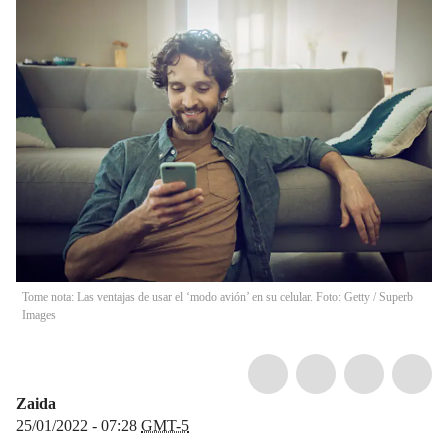
Tome nota: Las ventajas de usar el ‘modo avión’ en su celular. Foto: Getty
/
Superb
Images
Zaida
25/01/2022 - 07:28
GMT-5