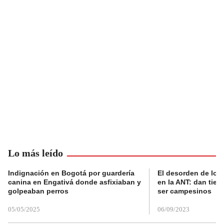
Lo más leído
Indignación en Bogotá por guardería
El desorden de los
canina en Engativá donde asfixiaban y
en la ANT: dan tier
golpeaban perros
ser campesinos
05/05/2025
06/09/2023