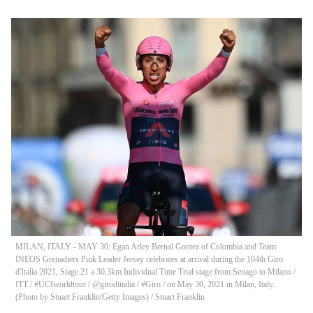
MILAN, ITALY - MAY 30: Egan Arley Bernal Gomez of Colombia and Team
INEOS Grenadiers Pink Leader Jersey celebrates at arrival during the 104th Giro
d'Italia 2021, Stage 21 a 30,3km Individual Time Trial stage from Senago to Milano /
ITT / #UCIworldtour / @girodiitalia / #Giro / on May 30, 2021 in Milan, Italy.
(Photo by Stuart Franklin/Getty Images)
/
Stuart Franklin