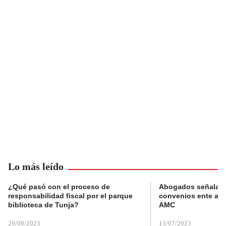
Lo más leído
¿Qué pasó con el proceso de
Abogados señalan 
responsabilidad fiscal por el parque
convenios ente alc
biblioteca de Tunja?
AMC
29/08/2023
13/07/2023