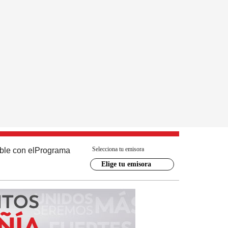
Selecciona tu emisora
ble con el
Programa
Elige tu emisora