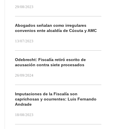
29/08/2023
Abogados señalan como irregulares
convenios ente alcaldía de Cúcuta y AMC
13/07/2023
Odebrecht: Fiscalía retiró escrito de
acusación contra siete procesados
26/09/2024
Imputaciones de la Fiscalía son
caprichosas y ocurrentes: Luis Fernando
Andrade
18/08/2023