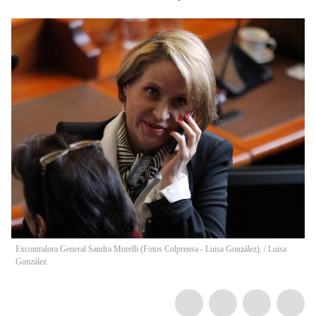
Excontralora General Sandra Morelli (Fotos Colprensa - Luisa González).
/
Luisa
González