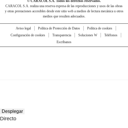
© CARACOL S.A. Todos los derechos reservados.
CARACOL S.A. realiza una reserva expresa de las reproducciones y usos de las obras
y otras prestaciones accesibles desde este sitio web a medios de lectura mecánica u otros
medios que resulten adecuados.
Aviso legal
Política de Protección de Datos
Política de cookies
Configuración de cookies
Transparencia
Soluciones W
Teléfonos
Escríbanos
Desplegar
Directo