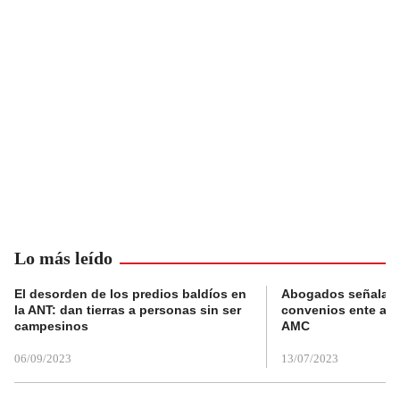
Lo más leído
El desorden de los predios baldíos en
Abogados señalan 
la ANT: dan tierras a personas sin ser
convenios ente alc
campesinos
AMC
06/09/2023
13/07/2023