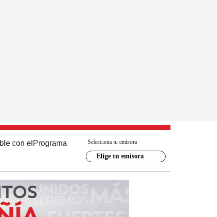
Selecciona tu emisora
ble con el
Programa
Elige tu emisora