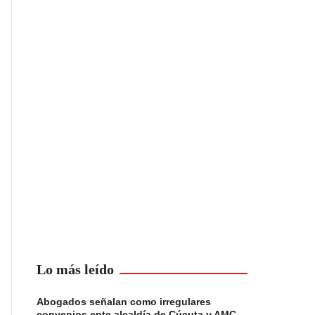
Lo más leído
Abogados señalan como irregulares
convenios ente alcaldía de Cúcuta y AMC