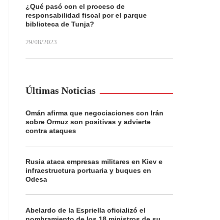
¿Qué pasó con el proceso de
responsabilidad fiscal por el parque
biblioteca de Tunja?
29/08/2023
Últimas Noticias
Omán afirma que negociaciones con Irán
sobre Ormuz son positivas y advierte
contra ataques
Rusia ataca empresas militares en Kiev e
infraestructura portuaria y buques en
Odesa
Abelardo de la Espriella oficializó el
nombramiento de los 18 ministros de su