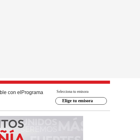
Selecciona tu emisora
ble con el
Programa
Elige tu emisora