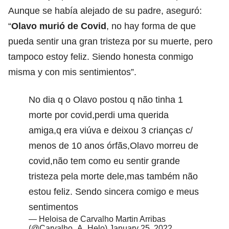
Aunque se había alejado de su padre, aseguró:
“
Olavo murió de Covid
, no hay forma de que
pueda sentir una gran tristeza por su muerte, pero
tampoco estoy feliz. Siendo honesta conmigo
misma y con mis sentimientos”.
No dia q o Olavo postou q não tinha 1
morte por covid,perdi uma querida
amiga,q era viúva e deixou 3 crianças c/
menos de 10 anos órfãs,Olavo morreu de
covid,não tem como eu sentir grande
tristeza pela morte dele,mas também não
estou feliz. Sendo sincera comigo e meus
sentimentos
— Heloisa de Carvalho Martin Arribas
(@Carvalho_A_Helo)
January 25, 2022