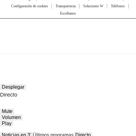
Configuración de cookies
Transparencia
Soluciones W
Teléfonos
Escríbanos
Desplegar
Directo
Mute
Volumen
Play
Noticias en 3′
Últimos programas
Directo